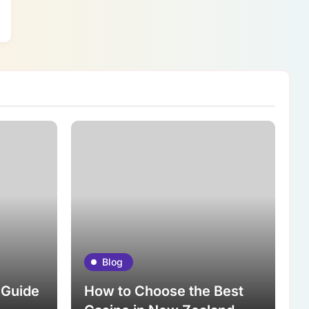
Blog
 Guide
How to Choose the Best